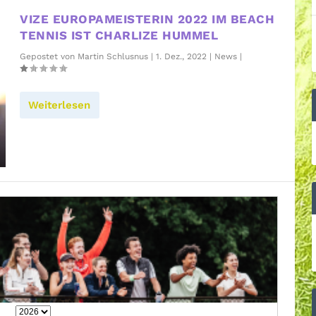
VIZE EUROPAMEISTERIN 2022 IM BEACH
TENNIS IST CHARLIZE HUMMEL
Gepostet von
Martin Schlusnus
|
1. Dez., 2022
|
News
|
Weiterlesen