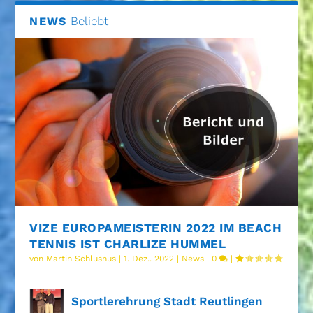
Beliebt
NEWS
VIZE EUROPAMEISTERIN 2022 IM BEACH
TENNIS IST CHARLIZE HUMMEL
von
Martin Schlusnus
|
1. Dez.. 2022
|
News
|
0
|
Sportlerehrung Stadt Reutlingen