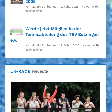
2025
von
Martin Schlusnus
|
19. Feb.. 2025
|
News
|
0
|
Werde jetzt Mitglied in der
Tennisabteilung des TSV Betzingen
e.V.
von
Martin Schlusnus
|
12. März. 2025
|
News
|
0
|
Neueste
LK-RACE