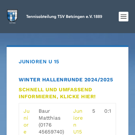
JUNIOREN U 15
WINTER HALLENRUNDE 2024/2025
SCHNELL UND UMFASSEND
INFORMIEREN, KLICKE HIER!
Ju
Baur
Jun
5
0:1
ni
Matthias
iore
or
(0176
n
e
45659740)
U15