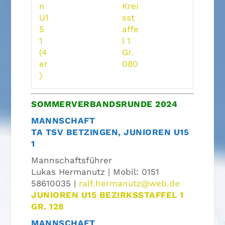
n
Krei
U1
sst
5
affe
1
l 1
(4
Gr.
er
080
)
SOMMERVERBANDSRUNDE 2024
MANNSCHAFT
TA TSV BETZINGEN, JUNIOREN U15
1
Mannschaftsführer
Lukas Hermanutz | Mobil: 0151
58610035 |
ralf.hermanutz@web.de
JUNIOREN U15 BEZIRKSSTAFFEL 1
GR. 128
MANNSCHAFT